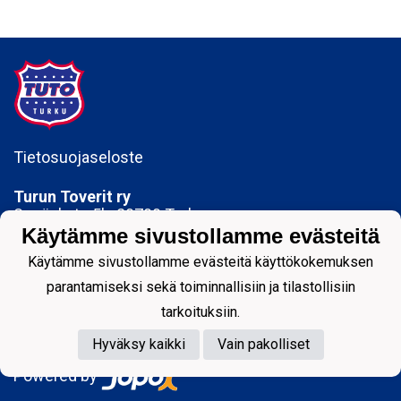
Tietosuojaseloste
Turun Toverit ry
Sepänkatu 5b, 20700 Turku
toimisto@tuto.fi
Käytämme sivustollamme evästeitä
Käytämme sivustollamme evästeitä käyttökokemuksen
Y-tunnus: 0142329-1
parantamiseksi sekä toiminnallisiin ja tilastollisiin
tarkoituksiin.
Hyväksy kaikki
Vain pakolliset
Powered by