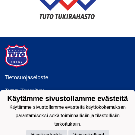
Tietosuojaseloste
Turun Toverit ry
Sepänkatu 5b, 20700 Turku
Käytämme sivustollamme evästeitä
toimisto@tuto.fi
Käytämme sivustollamme evästeitä käyttökokemuksen
Y-tunnus: 0142329-1
parantamiseksi sekä toiminnallisiin ja tilastollisiin
tarkoituksiin.
Hyväksy kaikki
Vain pakolliset