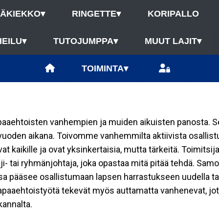
ÄÄKIEKKO
▾
RINGETTE
▾
KORIPALLO
HEILU
▾
TUTOJUMPPA
▾
MUUT LAJIT
▾
TOIMINTA
▾
apaaehtoisten vanhempien ja muiden aikuisten panosta. 
vuoden aikana. Toivomme vanhemmilta aktiivista osallistu
at kaikille ja ovat yksinkertaisia, mutta tärkeitä. Toimits
laji- tai ryhmänjohtaja, joka opastaa mitä pitää tehdä. Sam
 pääsee osallistumaan lapsen harrastukseen uudella tav
 ja vapaaehtoistyötä tekevät myös auttamatta vanhenevat, 
annalta.