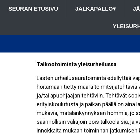
SEURAN ETUSIVU
JALKAPALLO
▾
J
YLEISUR
Talkootoiminta yleisurheilussa
Lasten urheiluseuratoiminta edellyttää v
hoitamaan tietty määrä toimitsijatehtäviä 
ja/tai apuohjaajan tehtäviin. Tehtävät sopiv
erityiskoulutusta ja paikan päällä on aina 
mukavia, matalankynnyksen hommia, joissa
säännöllisin väliajoin pois talkoolaisia,
innokkaita mukaan toiminnan jatkumisen k