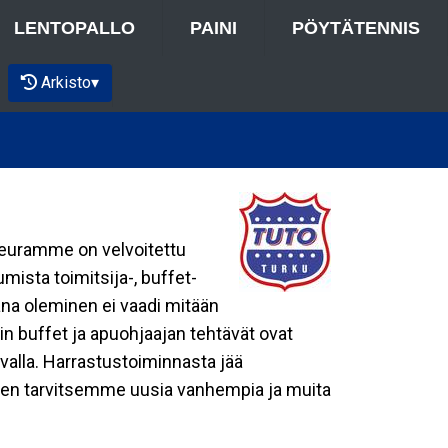
LENTOPALLO
PAINI
PÖYTÄTENNIS
Arkisto
▾
Seuramme on velvoitettu
mista toimitsija-, buffet-
ijana oleminen ei vaadi mitään
oin buffet ja apuohjaajan tehtävät ovat
alla. Harrastustoiminnasta jää
joten tarvitsemme uusia vanhempia ja muita