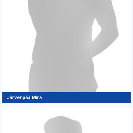
Järvenpää Mira