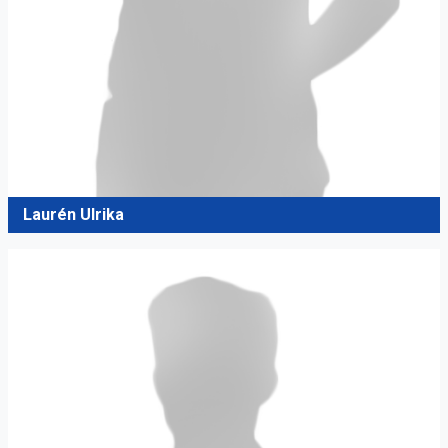
Laurén Ulrika