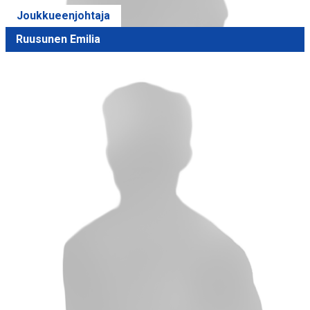
Joukkueenjohtaja
Ruusunen Emilia