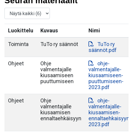
Seuran materiaalit
Luokittelu
Kuvaus
Nimi
Toiminta
TuTo ry säännöt
TuTo ry
säännöt.pdf
Ohjeet
Ohje
ohje-
valmentajalle
valmentajalle-
kiusaamiseen
kiusaamiseen-
puuttumiseen
puuttumiseen-
2023.pdf
Ohjeet
Ohje
ohje-
valmentajalle
valmentajalle-
kiusaamisen
kiusaamisen-
ennaltaehkäisyyn
ennaltaehkaisyyn-
2023.pdf