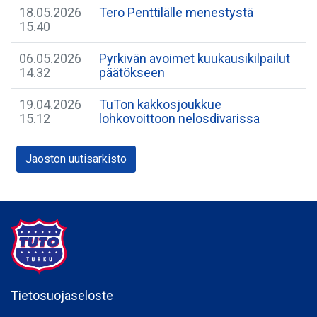
18.05.2026
Tero Penttilälle menestystä
15.40
06.05.2026
Pyrkivän avoimet kuukausikilpailut
14.32
päätökseen
19.04.2026
TuTon kakkosjoukkue
15.12
lohkovoittoon nelosdivarissa
Jaoston uutisarkisto
Tietosuojaseloste