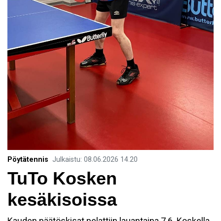
Pöytätennis
Julkaistu
:
08.06.2026
14.20
TuTo Kosken
kesäkisoissa
Kauden päätöskisat pelattiin lauantaina 7.6. Koskella.