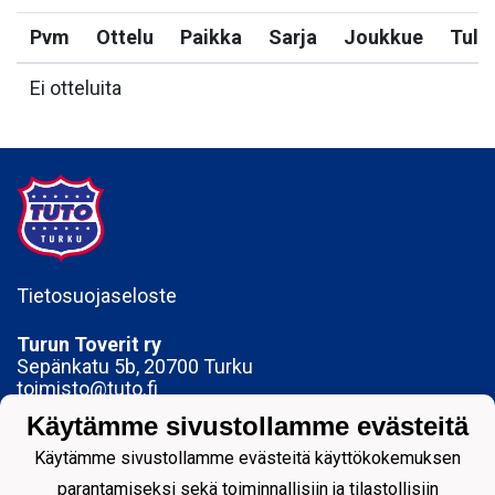
Pvm
Ottelu
Paikka
Sarja
Joukkue
Tulo
Ei otteluita
Tietosuojaseloste
Turun Toverit ry
Sepänkatu 5b, 20700 Turku
toimisto@tuto.fi
Käytämme sivustollamme evästeitä
Y-tunnus: 0142329-1
Käytämme sivustollamme evästeitä käyttökokemuksen
parantamiseksi sekä toiminnallisiin ja tilastollisiin