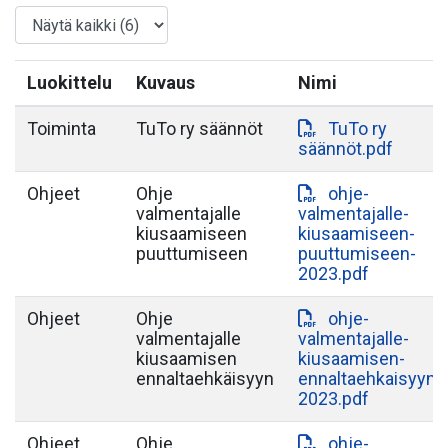
Luokittelu
Kuvaus
Nimi
Toiminta
TuTo ry säännöt
TuTo ry
säännöt.pdf
Ohjeet
Ohje
ohje-
valmentajalle
valmentajalle-
kiusaamiseen
kiusaamiseen-
puuttumiseen
puuttumiseen-
2023.pdf
Ohjeet
Ohje
ohje-
valmentajalle
valmentajalle-
kiusaamisen
kiusaamisen-
ennaltaehkäisyyn
ennaltaehkaisyyn-
2023.pdf
Ohjeet
Ohje
ohje-