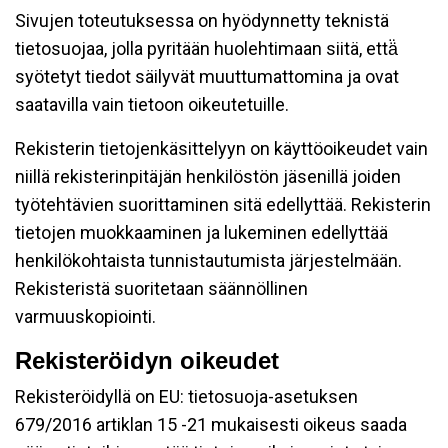
Sivujen toteutuksessa on hyödynnetty teknistä
tietosuojaa, jolla pyritään huolehtimaan siitä, että̈
syötetyt tiedot säilyvät muuttumattomina ja ovat
saatavilla vain tietoon oikeutetuille.
Rekisterin tietojenkäsittelyyn on käyttöoikeudet vain
niillä rekisterinpitäjän henkilöstön jäsenillä joiden
työtehtävien suorittaminen sitä edellyttää. Rekisterin
tietojen muokkaaminen ja lukeminen edellyttää
henkilökohtaista tunnistautumista järjestelmään.
Rekisteristä suoritetaan säännöllinen
varmuuskopiointi.
Rekisteröidyn oikeudet
Rekisteröidyllä on EU: tietosuoja-asetuksen
679/2016 artiklan 15 -21 mukaisesti oikeus saada