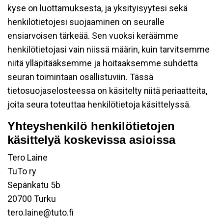
kyse on luottamuksesta, ja yksityisyytesi sekä
henkilötietojesi suojaaminen on seuralle
ensiarvoisen tärkeää. Sen vuoksi keräämme
henkilötietojasi vain niissä määrin, kuin tarvitsemme
niitä ylläpitääksemme ja hoitaaksemme suhdetta
seuran toimintaan osallistuviin. Tässä
tietosuojaselosteessa on käsitelty niitä periaatteita,
joita seura toteuttaa henkilötietoja käsittelyssä.
Yhteyshenkilö henkilötietojen
käsittelyä koskevissa asioissa
Tero Laine
TuTo ry
Sepänkatu 5b
20700 Turku
tero.laine@tuto.fi