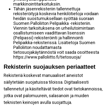
markkinointitarkoituksiin.
Tähän jäsenrekisteriin tallennettuja
rekisteröityjä koskevia henkilötietoja voidaan
heidän suostumuksellaan syöttää suoraan
Suomen Palloliiton Pelipaikka -rekisteriin.
Viennin tarkoituksena on urheilutoimintaan
osallistumiseen vaadittavan lisenssin
(Pelipassi) rekisteröinti ja hallinnointi
Pelipaikka-rekisterissä. Lisätietoja Suomen
Palloliiton noudattamasta
tietosuojakäytännöstä voit saada osoitteesta
https://www.palloliitto.fi/tietosuoja/
Rekisterin suojauksen periaatteet
Rekisteriä koskevat manuaaliset aineistot
säilytetään suojatuissa tiloissa. Digitaalisesti
tallennetut ja käsiteltävät tiedot ovat tietokannoissa,
jotka ovat palomuurein, salasanoin ja muiden
teknisten keinojen avulla suojattuja.