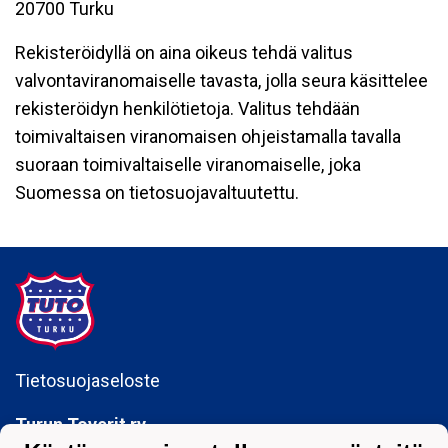
20700 Turku
Rekisteröidyllä on aina oikeus tehdä valitus
valvontaviranomaiselle tavasta, jolla seura käsittelee
rekisteröidyn henkilötietoja. Valitus tehdään
toimivaltaisen viranomaisen ohjeistamalla tavalla
suoraan toimivaltaiselle viranomaiselle, joka
Suomessa on tietosuojavaltuutettu.
Tietosuojaseloste
Turun Toverit ry
Sepänkatu 5b, 20700 Turku