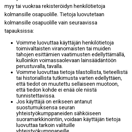
myy tai vuokraa rekisteröidyn henkilötietoja
kolmansille osapuolille. Tietoja luovutetaan
kolmansille osapuolille vain seuraavissa
tapauksissa:
Voimme luovuttaa käyttäjän henkilötietoja
toimivaltaisten viranomaisten tai muiden
tahojen esittämien vaatimusten edellyttämällä,
kulloinkin voimassaolevaan lainsäädäntöön
perustuvalla, tavalla.
Voimme luovuttaa tietoja tilastollista, tieteellistä
tai historiallista tutkimusta varten edellyttäen,
että tiedot on muutettu sellaiseen muotoon,
että tiedon kohde ei enää ole niistä
tunnistettavissa.
Jos käyttäjä on erikseen antanut
suostumuksensa seuran
yhteistyökumppaneiden sähköiseen
suoramarkkinointiin, voidaan käyttäjän tietoja
luovuttaa tarkoin valituille
yhteistyökumppaneille