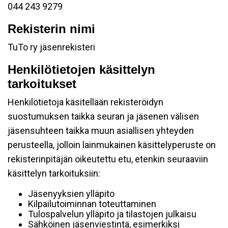
044 243 9279
Rekisterin nimi
TuTo ry jäsenrekisteri
Henkilötietojen käsittelyn
tarkoitukset
Henkilötietoja käsitellään rekisteröidyn
suostumuksen taikka seuran ja jäsenen välisen
jäsensuhteen taikka muun asiallisen yhteyden
perusteella, jolloin lainmukainen käsittelyperuste on
rekisterinpitäjän oikeutettu etu, etenkin seuraaviin
käsittelyn tarkoituksiin:
Jäsenyyksien ylläpito
Kilpailutoiminnan toteuttaminen
Tulospalvelun ylläpito ja tilastojen julkaisu
Sähköinen jäsenviestintä, esimerkiksi