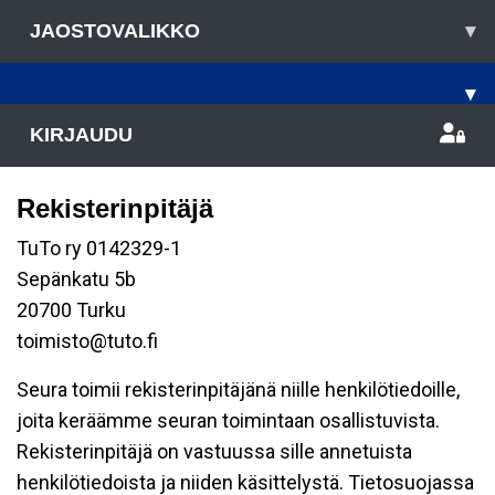
JAOSTOVALIKKO
▾
▾
KIRJAUDU
Rekisterinpitäjä
TuTo ry 0142329-1
Sepänkatu 5b
20700 Turku
toimisto@tuto.fi
Seura toimii rekisterinpitäjänä niille henkilötiedoille,
joita keräämme seuran toimintaan osallistuvista.
Rekisterinpitäjä on vastuussa sille annetuista
henkilötiedoista ja niiden käsittelystä. Tietosuojassa