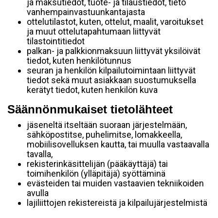
ja maksutiedot, tuote- ja tilaustiedot, tieto
vanhempainvastuunkantajasta
ottelutilastot, kuten, ottelut, maalit, varoitukset
ja muut ottelutapahtumaan liittyvät
tilastointitiedot
palkan- ja palkkionmaksuun liittyvät yksilöivät
tiedot, kuten henkilötunnus
seuran ja henkilön kilpailutoimintaan liittyvät
tiedot sekä muut asiakkaan suostumuksella
kerätyt tiedot, kuten henkilön kuva
Säännönmukaiset tietolähteet
jäseneltä itseltään suoraan järjestelmään,
sähköpostitse, puhelimitse, lomakkeella,
mobiilisovelluksen kautta, tai muulla vastaavalla
tavalla,
rekisterinkäsittelijän (pääkäyttäjä) tai
toimihenkilön (ylläpitäjä) syöttäminä
evästeiden tai muiden vastaavien tekniikoiden
avulla
lajiliittojen rekistereistä ja kilpailujärjestelmistä