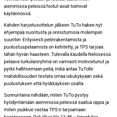
aiemmissa peleissä hiotut asiat toimivat
käytännössä.
Kahden harjoitusottelun jälkeen TuTo hakee nyt
ehjempää suoritusta ja onnistumisia molempiin
suuntiin. Erityisesti pelinrakentamista ja
puolustuspelaamista on kehitetty, ja TPS tarjoaa
tähän hyvän haasteen. Tulevalla kaudella Nelosessa
pelaava turkulaisryhmä on varmasti motivoitunut ja
pyrkii hallitsemaan peliä, mikä antaa TuTolle
mahdollisuuden testata omaa iskukykyään sekä
puolustuksen että hyökkäyksen osalta.
Sunnuntaina nähdään, miten TuTo pystyy
hyödyntämään aiemmissa peleissä saatua oppia ja
miten joukkue vastaa TPS:n tarjoamaan
haasteeseen. Peli alkaa klo 11:45 – tervetuloa