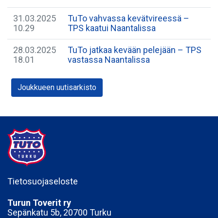
31.03.2025
TuTo vahvassa kevätvireessä –
10.29
TPS kaatui Naantalissa
28.03.2025
TuTo jatkaa kevään pelejään – TPS
18.01
vastassa Naantalissa
Joukkueen uutisarkisto
Tietosuojaseloste
Turun Toverit ry
Sepänkatu 5b, 20700 Turku