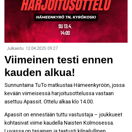
Julkaistu
:
12.04.2025
09.27
Viimeinen testi ennen
kauden alkua!
Sunnuntaina TuTo matkustaa Hämeenkyröön, jossa
kevään viimeisessä harjoitusottelussa vastaan
asettuu Apassit. Ottelu alkaa klo 14.00.
Apassit on ennestään tuttu vastustaja – joukkueet
kohtasivat viime kaudella Naisten Kolmosessa.
Luvassa on tasainen ja taatusti kilpailullinen