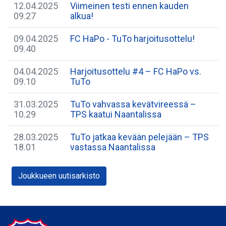
12.04.2025
Viimeinen testi ennen kauden
09.27
alkua!
09.04.2025
FC HaPo - TuTo harjoitusottelu!
09.40
04.04.2025
​Harjoitusottelu #4 – FC HaPo vs.
09.10
TuTo
31.03.2025
TuTo vahvassa kevätvireessä –
10.29
TPS kaatui Naantalissa
28.03.2025
TuTo jatkaa kevään pelejään – TPS
18.01
vastassa Naantalissa
Joukkueen uutisarkisto