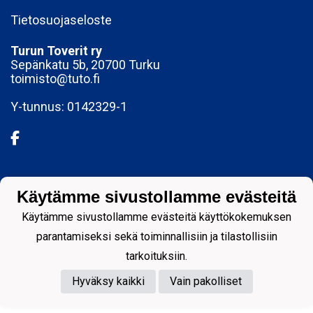
Tietosuojaseloste
Turun Toverit ry
Sepänkatu 5b, 20700 Turku
toimisto@tuto.fi
Y-tunnus: 0142329-1
Powered by
Käytämme sivustollamme evästeitä
Käytämme sivustollamme evästeitä käyttökokemuksen
parantamiseksi sekä toiminnallisiin ja tilastollisiin
tarkoituksiin.
Hyväksy kaikki
Vain pakolliset