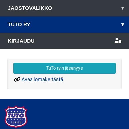
JAOSTOVALIKKO
▾
TUTO RY
▾
KIRJAUDU
TuTo ry:n jäsenyys
Avaa lomake tästä