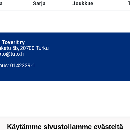
a
Sarja
Joukkue
 Toverit ry
katu 5b, 20700 Turku
sto@tuto.fi
nus: 0142329-1
Käytämme sivustollamme evästeitä