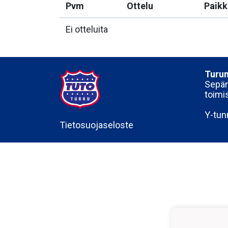
Pvm
Ottelu
Paikk
Ei otteluita
Turun
Sepän
toimi
Y-tun
Tietosuojaseloste