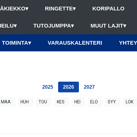
ÄÄKIEKKO
▾
RINGETTE
▾
KORIPALLO
HEILU
▾
TUTOJUMPPA
▾
MUUT LAJIT
▾
TOIMINTA
▾
VARAUSKALENTERI
YHTEY
2025
2026
2027
MAA
HUH
TOU
KES
HEI
ELO
SYY
LOK