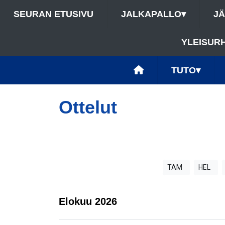
SEURAN ETUSIVU
JALKAPALLO
▾
J
YLEISUR
TUTO
▾
Ottelut
TAM
HEL
Elokuu
2026